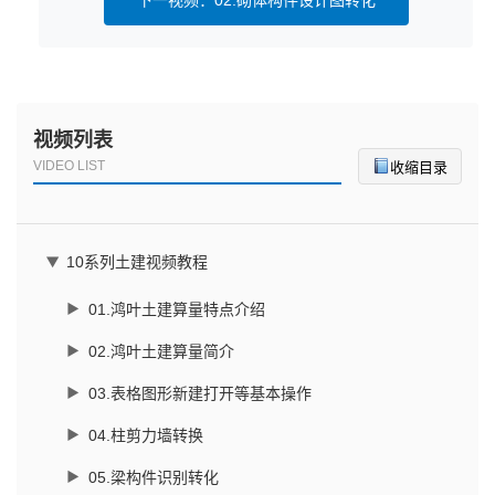
下一视频：02.砌体构件设计图转化
视频列表
VIDEO LIST
收缩目录
10系列土建视频教程
01.鸿叶土建算量特点介绍
02.鸿叶土建算量简介
03.表格图形新建打开等基本操作
04.柱剪力墙转换
05.梁构件识别转化